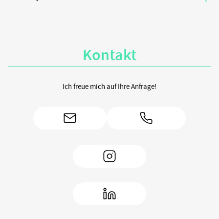
F
o
Kontakt
t
o
Ich freue mich auf Ihre Anfrage!
g
r
a
f
i