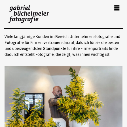
A
r
c
Viele langjährige Kunden im Bereich Unternehmensfotografie und
Projekte:
Fotografie
für Firmen
vertrauen
darauf, daß ich für sie die besten
h
und überzeugendsten
Standpunkte
für ihre Firmenportraits finde –
Corporate
dadurch entsteht Fotografie, die zeigt, was ihnen wichtig ist.
i
t
e
k
t