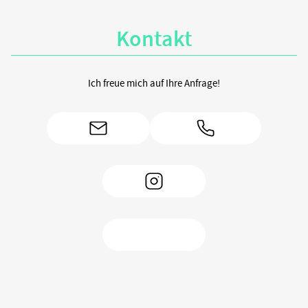
e
gabriel-
buechelmeier/
Kontakt
Ich freue mich auf Ihre Anfrage!