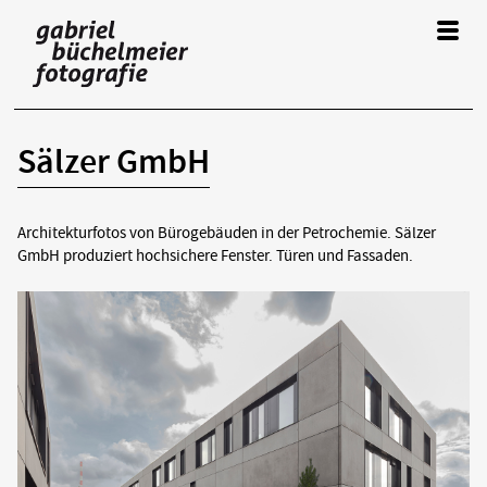
A
r
Architecture
c
Sälzer GmbH
Sälzer
h
GmbH
Architekturfotos von Bürogebäuden in der Petrochemie. Sälzer
i
GmbH produziert hochsichere Fenster. Türen und Fassaden.
t
e
k
t